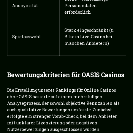
Anonymität
Personendaten
An
erforderlich
mö
Br
Stark eingeschränkt (z.
in
Spielauswahl
B. kein Live-Casino bei
un
manchen Anbietern)
in
Sp
Bewertungskriterien für OASIS Casinos
Die Erstellung unseres Rankings für Online Casinos
ohne OASIS basierte auf einem mehrstufigen
Analyseprozess, der sowohl objektive Kennzahlen als
auch qualitative Bewertungen umfasste. Zunächst
erfolgte ein strenger Vorab-Check, bei dem Anbieter
mit unklarer Lizenzierung oder negativen
Nutzerbewertungen ausgeschlossen wurden.