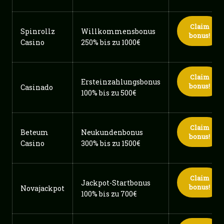
Claim
Spinrollz
Willkommensbonus
bonus!
Casino
250% bis zu 1000€
Claim
Ersteinzahlungsbonus
bonus!
Casinado
100% bis zu 500€
Claim
Beteum
Neukundenbonus
bonus!
Casino
300% bis zu 1500€
Claim
Jackpot-Startbonus
bonus!
Novajackpot
100% bis zu 700€